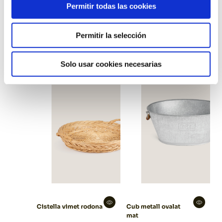
Permitir todas las cookies
Cistella vimet blanca
Cistella tailandia
Permitir la selección
negra
Solo usar cookies necesarias
Cistella vimet rodona
Cub metall ovalat
mat