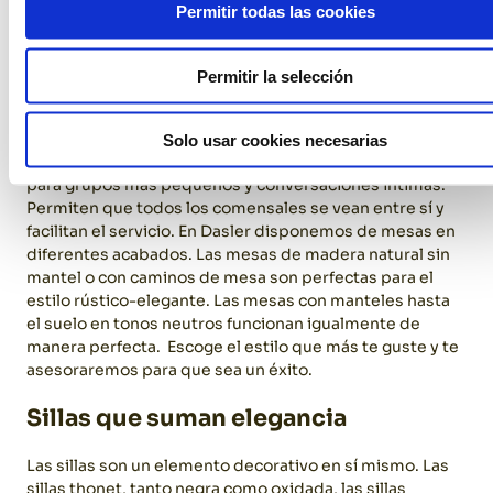
Permitir todas las cookies
Mesas para el banquete
Las mesas rectangulares largas favorecen la
Permitir la selección
conversación y crean un ambiente comunitario. Son
perfectas para bodas en espacios con vigas de madera
o techos altos, ya que ayudan a organizar visualmente el
Solo usar cookies necesarias
espacio.
Las mesas redondas, por su parte, son ideales
para grupos más pequeños y conversaciones íntimas.
Permiten que todos los comensales se vean entre sí y
facilitan el servicio.
En Dasler disponemos de mesas en
diferentes acabados. Las mesas de madera natural sin
mantel o con caminos de mesa son perfectas para el
estilo rústico-elegante. Las mesas con manteles hasta
el suelo en tonos neutros funcionan igualmente de
manera perfecta.
Escoge el estilo que más te guste y te
asesoraremos para que sea un éxito.
Sillas que suman elegancia
Las sillas son un elemento decorativo en sí mismo. Las
sillas thonet, tanto negra como oxidada, las sillas