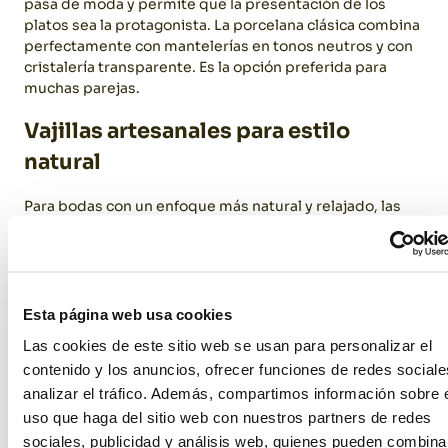
pasa de moda y permite que la presentación de los
platos sea la protagonista.
La porcelana clásica combina
perfectamente con mantelerías en tonos neutros y con
cristalería transparente. Es la opción preferida para
muchas parejas.
Vajillas artesanales para estilo
natural
Para bodas con un enfoque más natural y relajado, las
vajillas con diseños o por ejemplo de barro, son ideales.
Los platos en tonos arena, gris o con decoración floral
aportan ese toque orgánico que caracteriza las bodas
de invierno más actuales.
Este estilo de vajilla funciona
especialmente bien en masías, espacios rústicos o
Esta página web usa cookies
celebraciones al aire libre. La imperfección del material
Las cookies de este sitio web se usan para personalizar el
artesanal contrasta maravillosamente con la perfección
contenido y los anuncios, ofrecer funciones de redes sociale
de las cristalerías y las cuberterías pulidas.
analizar el tráfico. Además, compartimos información sobre 
La cristalería: elegancia transparente
uso que haga del sitio web con nuestros partners de redes
sociales, publicidad y análisis web, quienes pueden combina