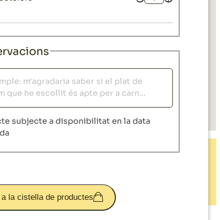
Quantitat
rvacions
acions
te subjecte a disponibilitat en la data
ida
 a la cistella de productes