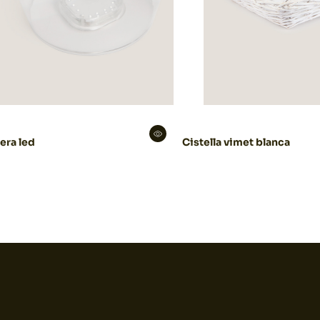
era led
Cistella vimet blanca