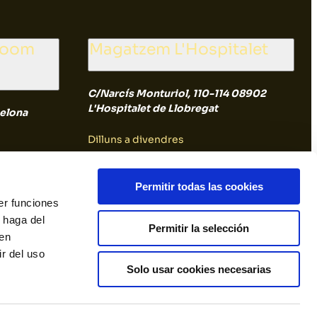
room
Magatzem L'Hospitalet
C/Narcís Monturiol, 110-114 08902
L'Hospitalet de Llobregat
elona
Dilluns a divendres
8:00 a 14:30
Permitir todas las cookies
er funciones
Dissabte i diumenge
 haga del
Permitir la selección
den
Tancat
r del uso
Solo usar cookies necesarias