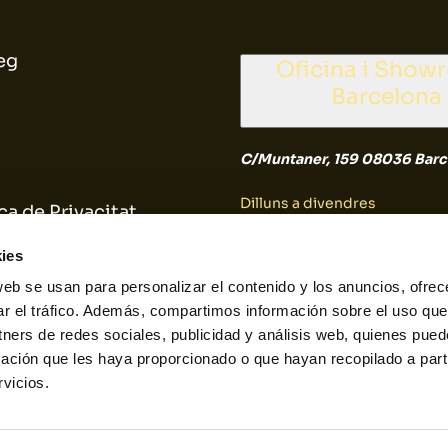
eg
Oficina i Show
Barcelona
C/Muntaner, 159 08036 Barc
Dilluns a divendres
ca de Privacitat
9:30 a 14:30
ica de Cookies
ies
web se usan para personalizar el contenido y los anuncios, ofrec
Dissabte i diumenge
ar el tráfico. Además, compartimos información sobre el uso que
tners de redes sociales, publicidad y análisis web, quienes pue
Tancat
ación que les haya proporcionado o que hayan recopilado a parti
vicios.