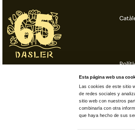
Catàl
Políti
934 10 3 1 48 - 9 34 393 01 1
Polít
Esta página web usa cook
dasler@dasler.es
Las cookies de este sitio 
de redes sociales y analiz
sitio web con nuestros par
Instagram
Facebook
Linkedin
combinarla con otra inform
que haya hecho de sus ser