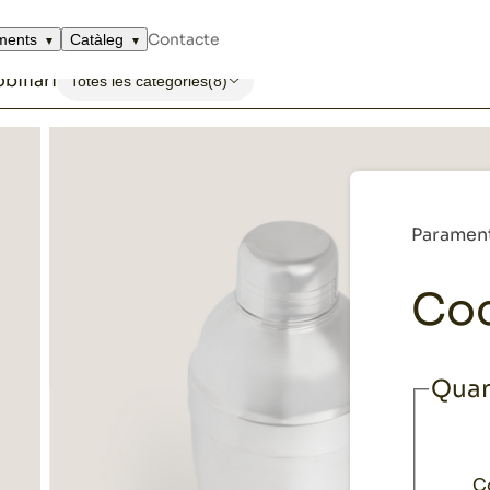
Contacte
ments
Catàleg
biliari
Totes les categories
(8)
Paramen
Coc
Quan
C