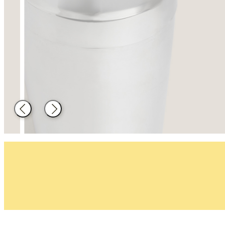
Decoració
Material de
cuina
Enrere
Següent