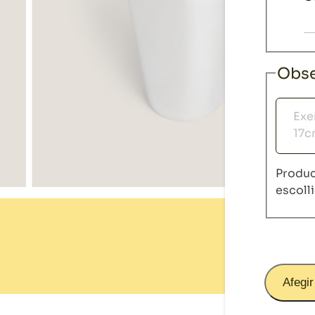
Obse
Observ
Produc
escoll
Afegir