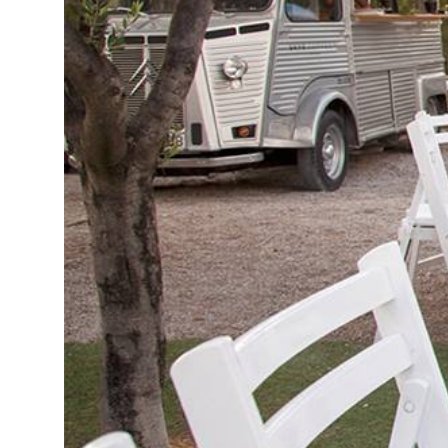
Decoració
Material de
cuina