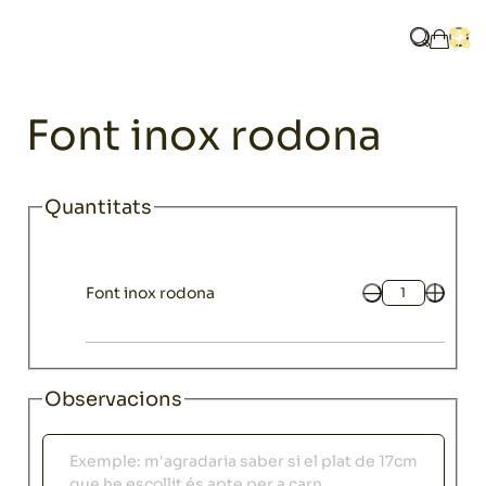
Home
Catàleg
Font inox rodona
Què busq
Obri
La mev
Safates i fonts
Font inox rodona
Quantitats
Font inox rodona
Quantitat
Observacions
Observacions