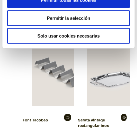
Permitir todas las cookies
Safata servir daurada
Safata anses inox
Permitir la selección
Solo usar cookies necesarias
Font Tacobao
Safata vintage
rectangular inox