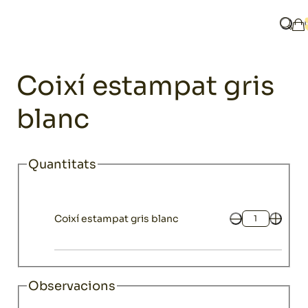
Home
Catàleg
Chillout
Coixins chillout
Coixí estampat gris
Què 
La
Chillout
Coixí estampat gris
blanc
Quantitats
Coixí estampat gris blanc
Quantitat
Observacions