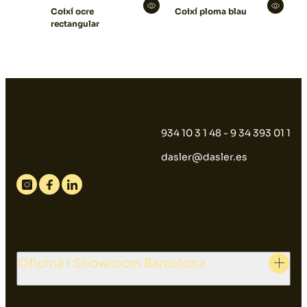
Coixí ocre
Coixí ploma blau
rectangular
934 10 3 1 48 - 9 34 393 01 1
dasler@dasler.es
Instagram
Facebook
Linkedin
Oficina i Showroom Barcelona