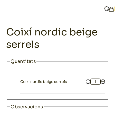
Home
Catàleg
Chillout
Coixins chillout
Coixí nordic beige s
Què 
La
Chillout
Coixí nordic beige
serrels
Quantitats
Coixí nordic beige serrels
Quantitat
Observacions