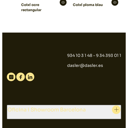
Coixí ocre
Coixí ploma blau
rectangular
934 10 3 1 48 - 9 34 393 01 1
dasler@dasler.es
Instagram
Facebook
Linkedin
Oficina i Showroom Barcelona