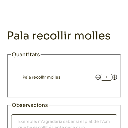
Home
Catàleg
Coberteries
Complementos cubertería
Pala 
Coberteries
Pala recollir molles
Quantitats
Pala recollir molles
Quantitat
Observacions
Observacions