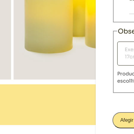
Obse
Observ
Produc
escoll
Afegir