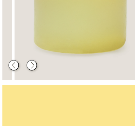
Decoració
Material de
cuina
Enrere
Següent