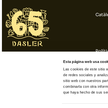
Catàl
Políti
934 10 3 1 48 - 9 34 393 01 1
Polít
Esta página web usa cook
dasler@dasler.es
Las cookies de este sitio 
de redes sociales y analiz
sitio web con nuestros par
Instagram
Facebook
Linkedin
combinarla con otra inform
que haya hecho de sus ser