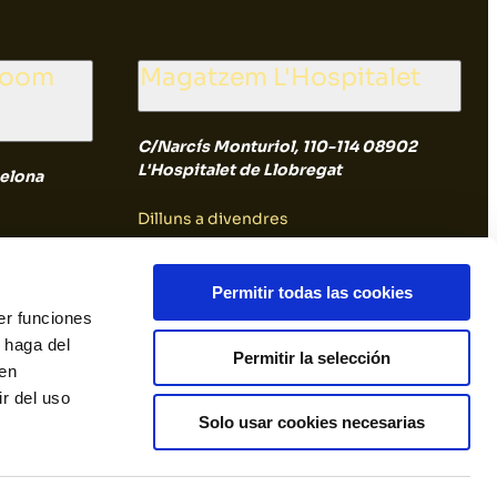
room
Magatzem L'Hospitalet
C/Narcís Monturiol, 110-114 08902
L'Hospitalet de Llobregat
elona
Dilluns a divendres
8:00 a 14:30
Permitir todas las cookies
er funciones
Dissabte i diumenge
 haga del
Permitir la selección
den
Tancat
r del uso
Solo usar cookies necesarias