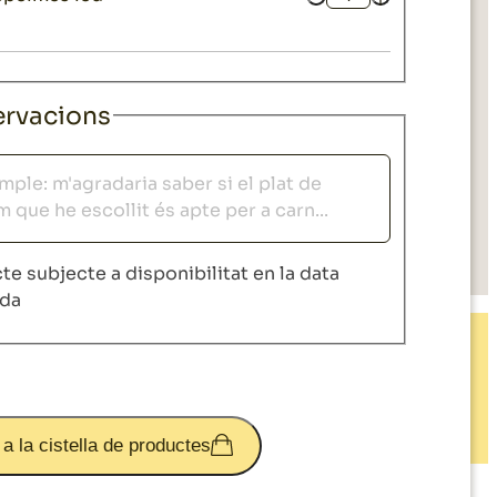
Quantitat
rvacions
acions
te subjecte a disponibilitat en la data
ida
 a la cistella de productes