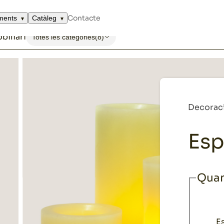
 led
Contacte
ments
Catàleg
biliari
Totes les categories
(8)
Decorac
Esp
Quan
E