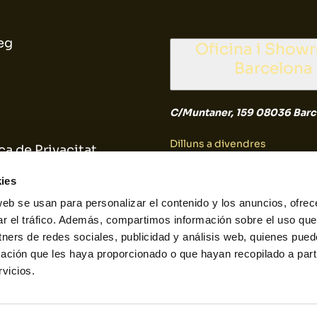
eg
Oficina i Show
Barcelona
C/Muntaner, 159 08036 Barc
Dilluns a divendres
ca de Privacitat
9:30 a 14:30
ica de Cookies
ies
web se usan para personalizar el contenido y los anuncios, ofrec
Dissabte i diumenge
ar el tráfico. Además, compartimos información sobre el uso que
tners de redes sociales, publicidad y análisis web, quienes pue
Tancat
ación que les haya proporcionado o que hayan recopilado a parti
vicios.