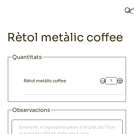
Home
Catàleg
Decoració
Elements decoratius
Rètol metàli
Què
Decoració
Rètol metàlic coffee
Quantitats
Rètol metàlic coffee
Quantitat
Observacions
Observacions