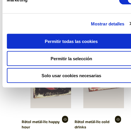
Rètol rattan welcome
Rètol metàl·lic happy
birthday
Mostrar detalles
Permitir todas las cookies
Permitir la selección
Solo usar cookies necesarias
Rètol metàl·lic happy
Rètol metàl·lic cold
hour
drinks