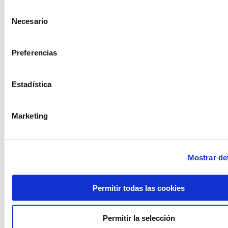
Selección
Necesario
de
consentimiento
Preferencias
Rètol rattan welcome
Rètol metàl·lic happy
birthday
Estadística
Marketing
Mostrar det
Permitir todas las cookies
Permitir la selección