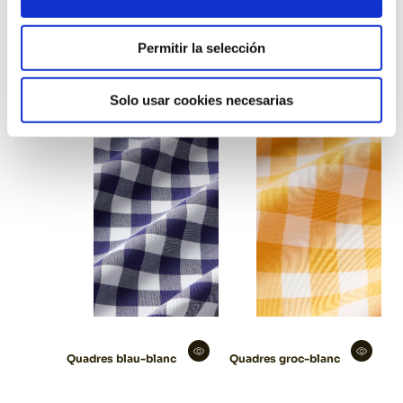
Permitir la selección
Núvol
Eucalipt
Solo usar cookies necesarias
Quadres blau-blanc
Quadres groc-blanc