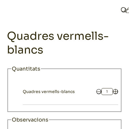
Home
Catàleg
Tèxtil
Estovalles i tovallons
Quadres vermell
Qu
Tèxtil
Quadres vermells-
blancs
Quantitats
Quadres vermells-blancs
Quantitat
Observacions