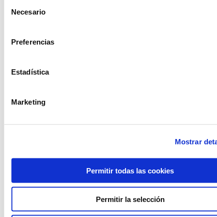
Selección
Necesario
de
consentimiento
Preferencias
Cadia basic negra
Cadira holu seient
plegable
blanc
Estadística
Marketing
Mostrar deta
Permitir todas las cookies
Permitir la selección