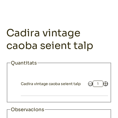
Home
Catàleg
Mobiliari
Cadires i banquetes
Cadira vintage
Mobiliari
Cadira vintage
caoba seient talp
Quantitats
Cadira vintage caoba seient talp
Quantitat
Observacions