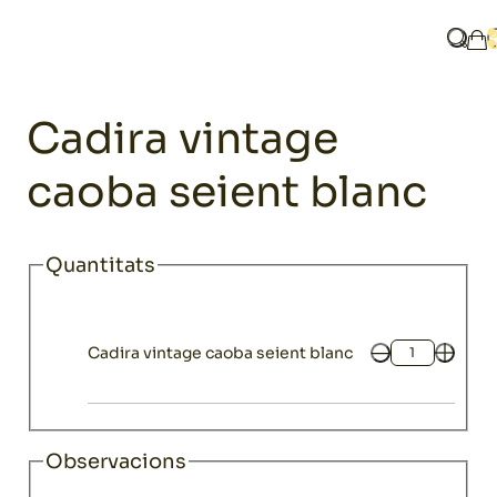
Home
Catàleg
Mobiliari
Sillas
Cadira vintage caoba seient 
Què b
La
Mobiliari
Cadira vintage
caoba seient blanc
Quantitats
Cadira vintage caoba seient blanc
Quantitat
Observacions