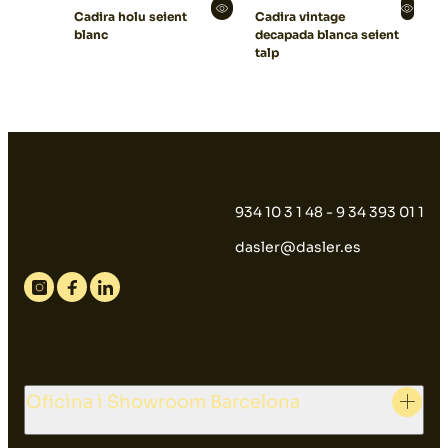
Cadira holu seient
Cadira vintage
blanc
decapada blanca seient
talp
934 10 3 1 48 - 9 34 393 01 1
dasler@dasler.es
Instagram
Facebook
Linkedin
Oficina i Showroom Barcelona