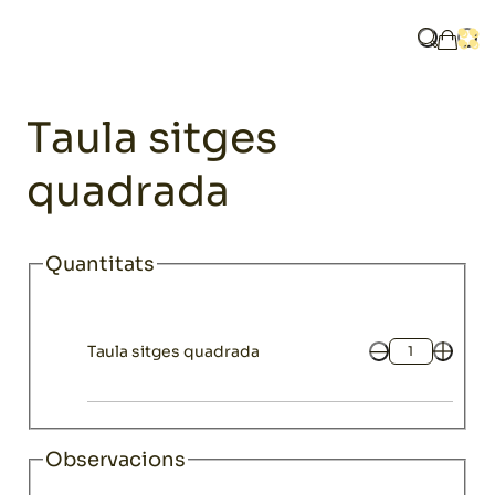
Home
Catàleg
Mobiliari
Taules
Taula sitges quadrada
Què busq
Obri
La mev
Mobiliari
Taula sitges
quadrada
Quantitats
Taula sitges quadrada
Quantitat
Observacions