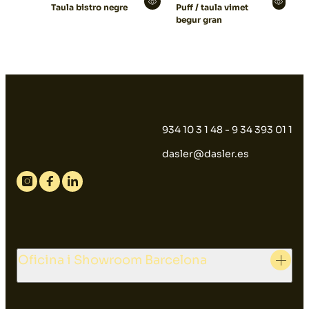
Taula bistro negre
Puff / taula vimet
begur gran
934 10 3 1 48 - 9 34 393 01 1
dasler@dasler.es
Instagram
Facebook
Linkedin
Oficina i Showroom Barcelona