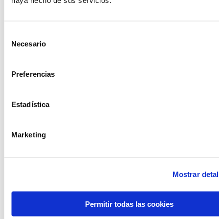
Selección
Necesario
de
consentimiento
Preferencias
Estadística
Cubell ovalat cold
Marketing
Glassonera led
Mostrar detal
Permitir todas las cookies