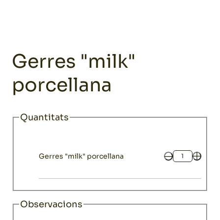
Home
Catàleg
Parament
Complements per a servir
Gerres 
Parament
Gerres "milk"
porcellana
Quantitats
Gerres "milk" porcellana
Quantitat
Observacions