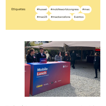
Etiquetes:
#huawei
#mobileworldcongress
#mwc
#mwc23
#mwcbarcelona
Eventos