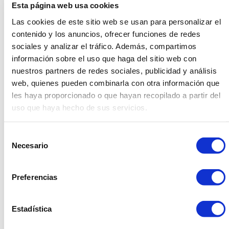
Esta página web usa cookies
Las cookies de este sitio web se usan para personalizar el
contenido y los anuncios, ofrecer funciones de redes
Diferentes eventos servidos para Huawei en el MNAC
sociales y analizar el tráfico. Además, compartimos
y la Cambra de Comerç de Barcelona con
Vilaplana
información sobre el uso que haga del sitio web con
Catering
nuestros partners de redes sociales, publicidad y análisis
web, quienes pueden combinarla con otra información que
les haya proporcionado o que hayan recopilado a partir del
uso que haya hecho de sus servicios.
Selección
Necesario
de
consentimiento
Preferencias
Estadística
Montaje muy bonito que se realizó en Finca Mas