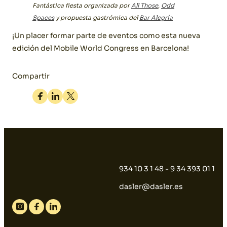
Fantástica fiesta organizada por
All Those
,
Odd
Spaces
y propuesta gastrómica del
Bar Alegría
¡Un placer formar parte de eventos como esta nueva
edición del Mobile World Congress en Barcelona!
Compartir
Facebook
Linkedin
Twitter
934 10 3 1 48 - 9 34 393 01 1
dasler@dasler.es
Instagram
Facebook
Linkedin