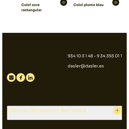
Coixí ocre
Coixí ploma blau
rectangular
934 10 3 1 48 - 9 34 393 01 1
dasler@dasler.es
Instagram
Facebook
Linkedin
Oficina i Showroom Barcelona