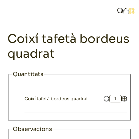
Home
Catàleg
Coixí tafetà bordeus quadrat
Què busq
Obri
La mev
Chillout
Coixí tafetà bordeus
quadrat
Quantitats
Coixí tafetà bordeus quadrat
Quantitat
Observacions