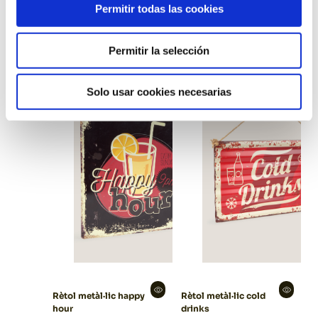
Permitir todas las cookies
Rètol rattan welcome
Rètol metàl·lic happy
Permitir la selección
birthday
Solo usar cookies necesarias
Rètol metàl·lic happy
Rètol metàl·lic cold
hour
drinks