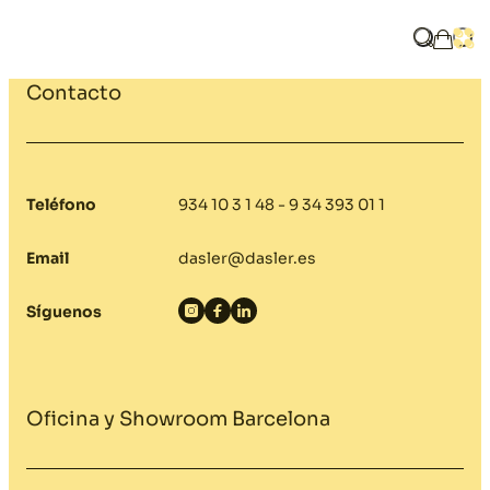
¿Qué bus
Abri
Mi ces
Contacto
Teléfono
934 10 3 1 48 - 9 34 393 01 1
Email
dasler@dasler.es
Síguenos
Instagram
Facebook
Linkedin
Oficina y Showroom Barcelona