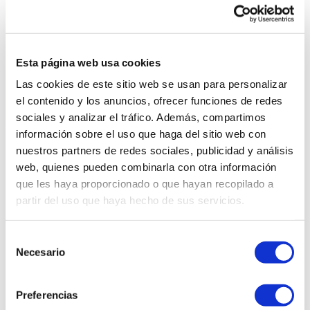
8:00 a 14:30
Sábado y Domingo
Esta página web usa cookies
Cerrado
Las cookies de este sitio web se usan para personalizar
el contenido y los anuncios, ofrecer funciones de redes
sociales y analizar el tráfico. Además, compartimos
información sobre el uso que haga del sitio web con
nuestros partners de redes sociales, publicidad y análisis
web, quienes pueden combinarla con otra información
Contacta con nosotros
que les haya proporcionado o que hayan recopilado a
partir del uso que haya hecho de sus servicios.
y te ayudaremos en lo que
Selección
necesites
Necesario
de
consentimiento
Preferencias