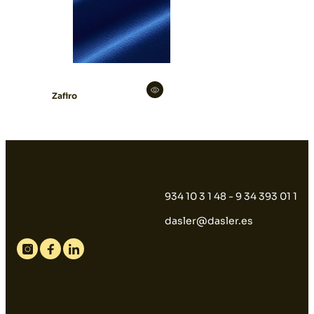
Zafiro
934 10 3 1 48 - 9 34 393 01 1
dasler@dasler.es
Instagram
Facebook
Linkedin