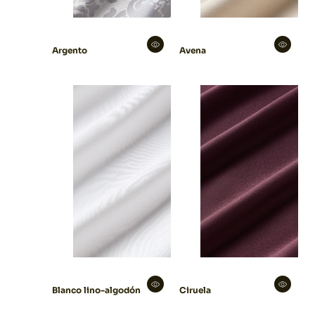
Argento
Avena
Blanco lino-algodón
Ciruela