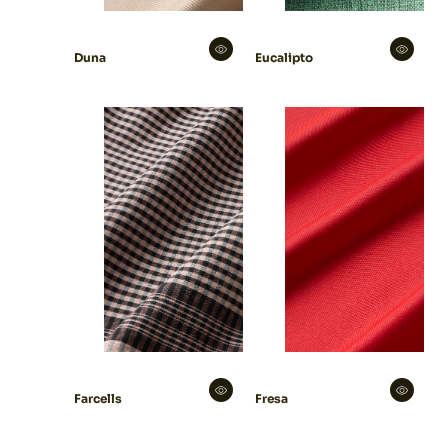
Duna
Eucalipto
Farcells
Fresa