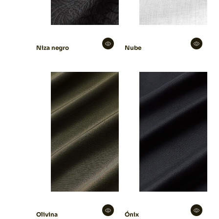
Nube
Niza negro
Olivina
Ónix