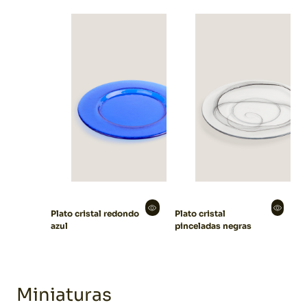
Plato cristal redondo
Plato cristal
azul
pinceladas negras
Miniaturas