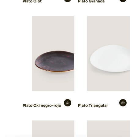
Plato Olot
Plato Granada
Plato Oxi negro-rojo
Plato Triangular