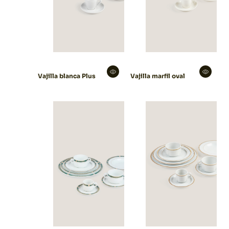
Vajilla blanca Plus
Vajilla marfil oval