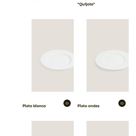
"Quijote"
Plato blanco
Plato ondas