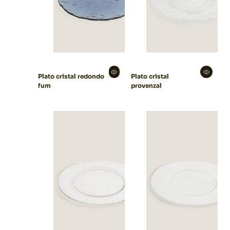
Plato cristal redondo
Plato cristal
fum
provenzal