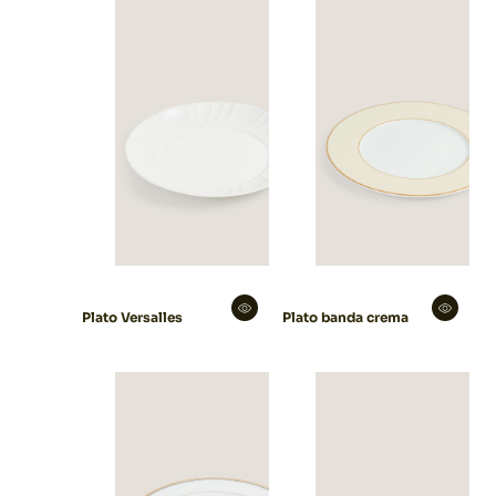
Plato Versalles
Plato banda crema