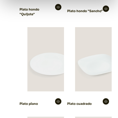
Plato hondo
Plato hondo "Sancho"
"Quijote"
Plato plano
Plato cuadrado