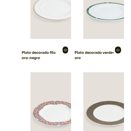
Plato decorado filo
Plato decorado verde-
oro-negro
oro