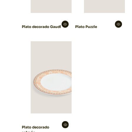
Plato decorado Gaudí
Plato Puzzle
Plato decorado