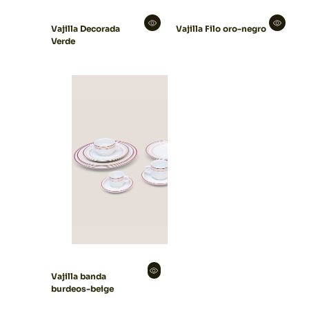
Vajilla Decorada
Vajilla Filo oro-negro
Verde
Vajilla banda
burdeos-beige