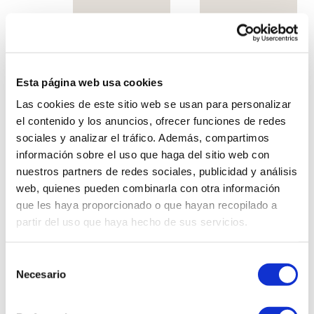
Esta página web usa cookies
Las cookies de este sitio web se usan para personalizar
el contenido y los anuncios, ofrecer funciones de redes
sociales y analizar el tráfico. Además, compartimos
información sobre el uso que haga del sitio web con
Plato Sidney
Plato Sidney hondo
nuestros partners de redes sociales, publicidad y análisis
web, quienes pueden combinarla con otra información
que les haya proporcionado o que hayan recopilado a
partir del uso que haya hecho de sus servicios.
Selección
Necesario
de
consentimiento