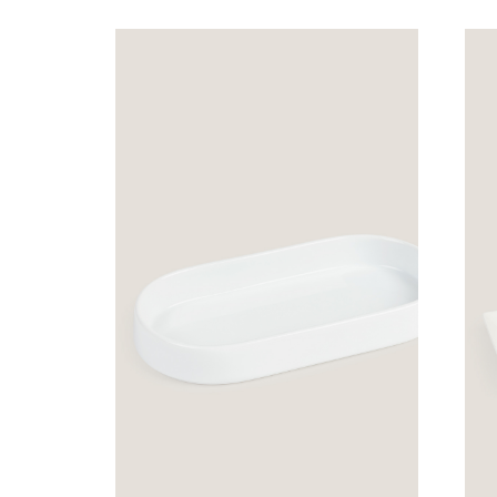
Decoración
Material de
hosteleria