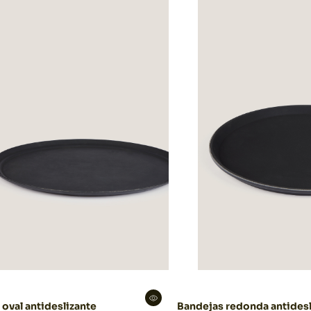
oval antideslizante
Bandejas redonda antidesl