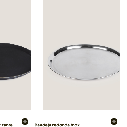
izante
Bandeja redonda inox