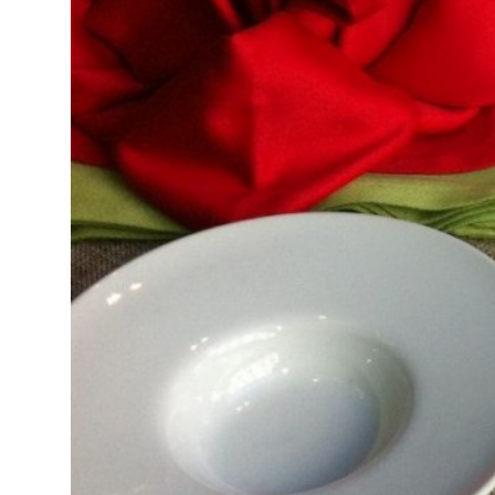
Decoració
Material de
cuina