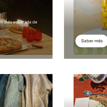
 nit més esperada de
Saber més