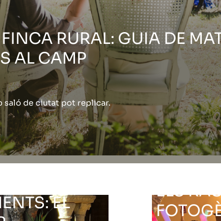
FINCA RURAL: GUIA DE MA
S AL CAMP
saló de ciutat pot replicar.
 ELS
ELS RA
ENTS: EL
FOTOGÈ