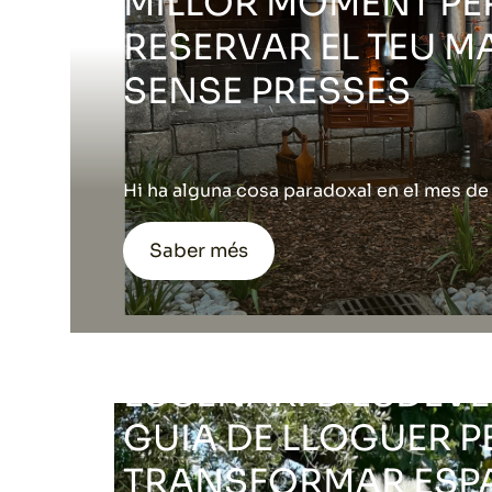
MILLOR MOMENT PE
RESERVAR EL TEU M
SENSE PRESSES
Hi ha alguna cosa paradoxal en el mes de j
Saber més
LA TEVA TERRASSA 
ESCENARI D'ESDEVE
GUIA DE LLOGUER P
TRANSFORMAR ESP