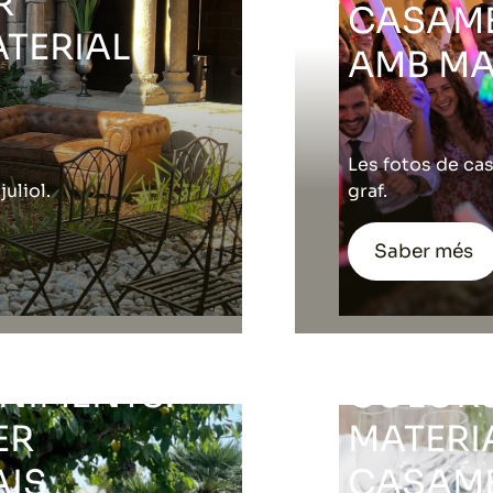
R
CASAME
ATERIAL
AMB MA
Les fotos de ca
uliol.
graf.
Saber més
COM A
TAULA N
NIMENTS:
COLORS
ER
MATERI
AIS
CASAME