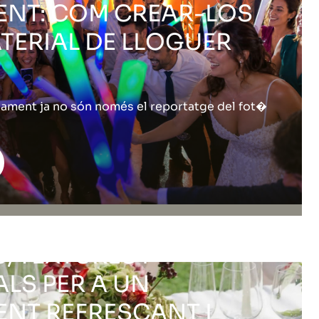
NT: COM CREAR-LOS
TERIAL DE LLOGUER
sament ja no són només el reportatge del fot�
UPCIAL D'ESTIU:
, TEXTURES I
ALS PER A UN
NT REFRESCANT I