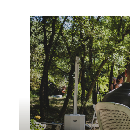
Decoració
Material de
cuina