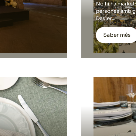
No hi ha markets
persones amb ga
Dasler...
Saber més