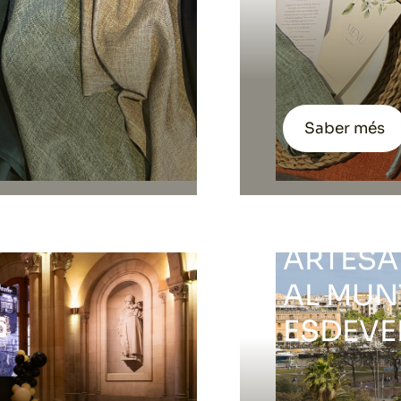
Saber més
ALL TH
2026: E
ARTESA
AL MUN
ESDEVE