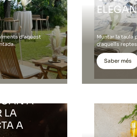
ELEGAN
niments d'aquest
Muntar la taula 
ntada.
d'aquells reptes
Saber més
JOAN A
 LA
TA A