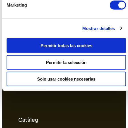
Instagram
Facebook
Linkedin
Marketing
Mostrar detalles
Oficina i Showroom Barcelona
Permitir todas las cookies
Permitir la selección
Magatzem L'Hospitalet
Solo usar cookies necesarias
Catàleg