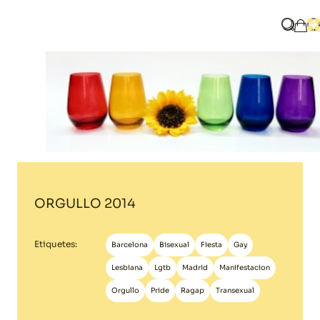
Home
Blog
ORGULLO 2014
Què bu
O
La m
ORGULLO 2014
Etiquetes:
Barcelona
Bisexual
Fiesta
Gay
Lesbiana
Lgtb
Madrid
Manifestacion
Orgullo
Pride
Ragap
Transexual