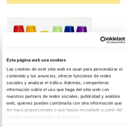
Mañana 5 de
julio en Madrid se celebra la manifestación LGTB que es
la celebración más multitudinaria que acoge la capital
Esta página web usa cookies
española en todo el año. Des el día 2 hasta el 6 de julio
Las cookies de este sitio web se usan para personalizar el
se está celebrando el Orgullo 2014 con espacios a la
contenido y los anuncios, ofrecer funciones de redes
reivindicación, la cultura y la visibilidad de las personas
sociales y analizar el tráfico. Además, compartimos
LGTB. Miles de personas llegadas de todas partes
información sobre el uso que haga del sitio web con
celebrarán en un ambiente de libertad y con alegría el
avance de los derechos del colectivo que año a año van
nuestros partners de redes sociales, publicidad y análisis
siendo mayores.
Fiestas
, encuentros y celebraciones de
web, quienes pueden combinarla con otra información que
todo tipo son, por suerte, cada vez más habituales en
les haya proporcionado o que hayan recopilado a partir del
este colectivo y sin olvidarnos, sobretodo, las bodas.
uso que haya hecho de sus servicios.
Espectaculares, románticas, discretas, campestres,
fashion, ...
todo tipo de enlaces se celebran cada vez