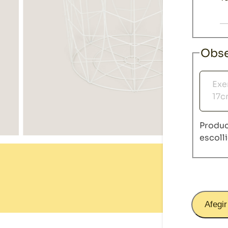
Obse
Observ
Produc
escoll
Afegir