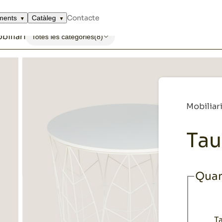
Contacte
ments
Catàleg
biliari
Totes les categories
(8)
Mobiliar
Tau
Quan
T