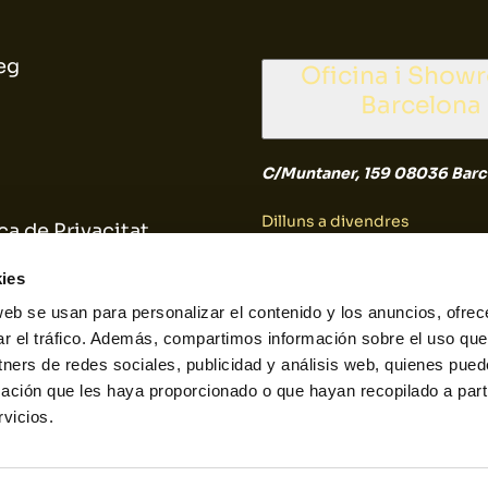
eg
Oficina i Show
Barcelona
C/Muntaner, 159 08036 Barc
Dilluns a divendres
ca de Privacitat
9:30 a 14:30
ica de Cookies
ies
web se usan para personalizar el contenido y los anuncios, ofrec
Dissabte i diumenge
ar el tráfico. Además, compartimos información sobre el uso que
tners de redes sociales, publicidad y análisis web, quienes pue
Tancat
ación que les haya proporcionado o que hayan recopilado a parti
vicios.