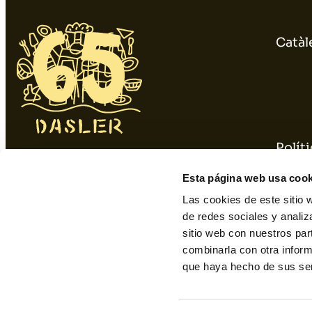
Catàl
Políti
934 10 3 1 48 - 9 34 393 01 1
Polít
Esta página web usa cook
dasler@dasler.es
Las cookies de este sitio 
de redes sociales y analiz
sitio web con nuestros par
Instagram
Facebook
Linkedin
combinarla con otra inform
que haya hecho de sus ser