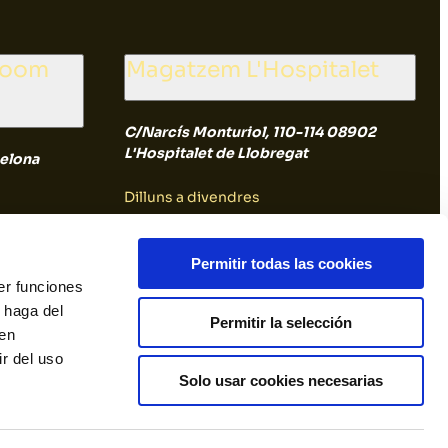
room
Magatzem L'Hospitalet
C/Narcís Monturiol, 110-114 08902
L'Hospitalet de Llobregat
elona
Dilluns a divendres
8:00 a 14:30
Permitir todas las cookies
er funciones
Dissabte i diumenge
 haga del
Permitir la selección
den
Tancat
r del uso
Solo usar cookies necesarias