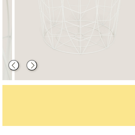
Decoració
Material de
cuina
Enrere
Següent