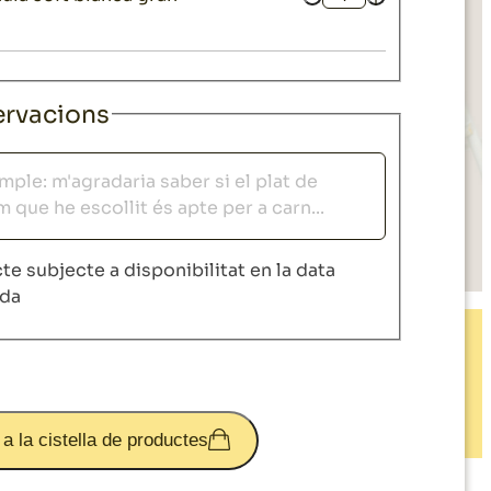
Quantitat
rvacions
acions
te subjecte a disponibilitat en la data
ida
 a la cistella de productes