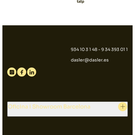
talp
934 10 3 1 48 - 9 34 393 01 1
dasler@dasler.es
Instagram
Facebook
Linkedin
Oficina i Showroom Barcelona