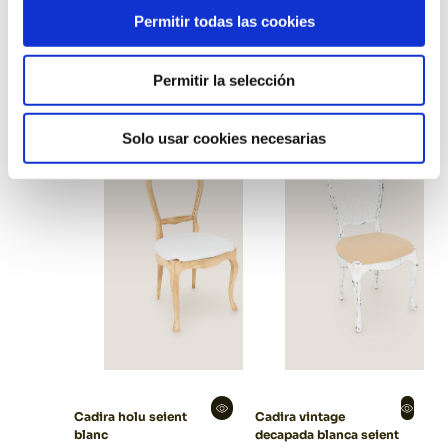
Permitir todas las cookies
Cadia basic negra
Cadira holu seient
plegable
talp
Permitir la selección
Solo usar cookies necesarias
Cadira holu seient
Cadira vintage
blanc
decapada blanca seient