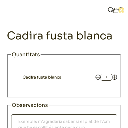
Home
Catàleg
Cadira fusta blanca
Què busq
Obri
La mev
Mobiliari
Cadira fusta blanca
Quantitats
Cadira fusta blanca
Quantitat
Observacions
Observacions