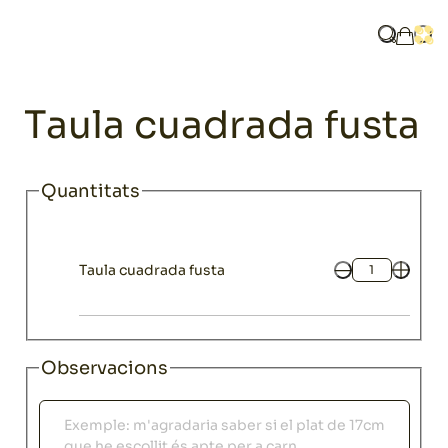
Home
Catàleg
Mobiliari
Mesas
Taula cuadrada fusta
Què busq
Obri
La mev
Mobiliari
Taula cuadrada fusta
Quantitats
Taula cuadrada fusta
Quantitat
Observacions
Observacions