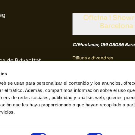
eg
Oficina i Show
Barcelona
C/Muntaner, 159 08036 Barc
Dilluns a divendres
ca de Privacitat
9:30 a 14:30
ica de Cookies
ies
web se usan para personalizar el contenido y los anuncios, ofrec
Dissabte i diumenge
ar el tráfico. Además, compartimos información sobre el uso que
tners de redes sociales, publicidad y análisis web, quienes pue
Tancat
ación que les haya proporcionado o que hayan recopilado a parti
vicios.