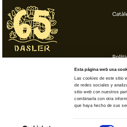
Catàl
Políti
934 10 3 1 48 - 9 34 393 01 1
Polít
Esta página web usa cook
dasler@dasler.es
Las cookies de este sitio 
de redes sociales y analiz
sitio web con nuestros par
Instagram
Facebook
Linkedin
combinarla con otra inform
que haya hecho de sus ser
Selección