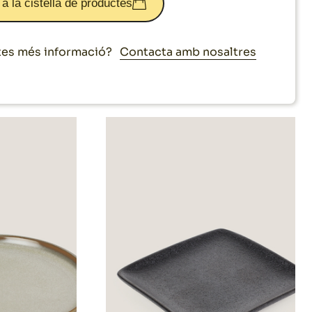
 a la cistella de productes
Contacta amb nosaltres
es més informació?