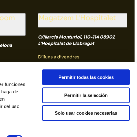
room
Magatzem L'Hospitalet
C/Narcís Monturiol, 110-114 08902
L'Hospitalet de Llobregat
elona
Dilluns a divendres
8:00 a 14:30
Permitir todas las cookies
er funciones
Dissabte i diumenge
 haga del
Permitir la selección
den
Tancat
r del uso
Solo usar cookies necesarias