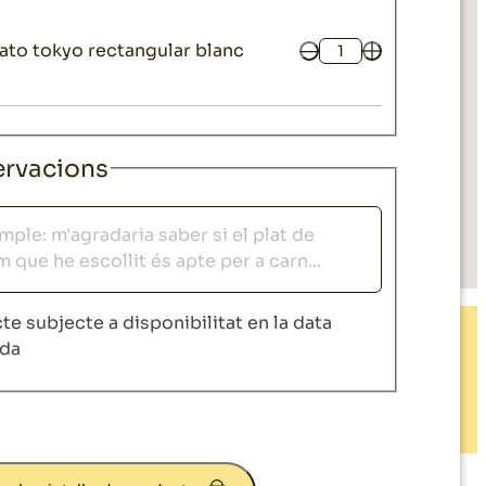
lato tokyo rectangular blanc
Quantitat
rvacions
acions
te subjecte a disponibilitat en la data
ida