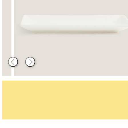
Decoració
Material de
cuina
Enrere
Següent