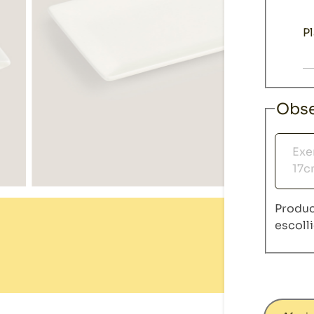
P
Obse
Observ
Produc
escoll