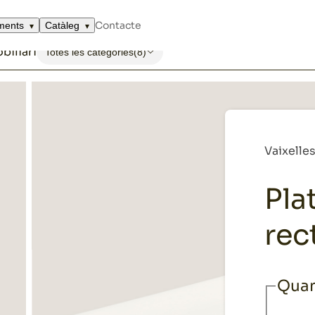
tokyo rectangular blanc
Contacte
ments
Catàleg
biliari
Totes les categories
(8)
Vaixelles
Pla
rec
Quan