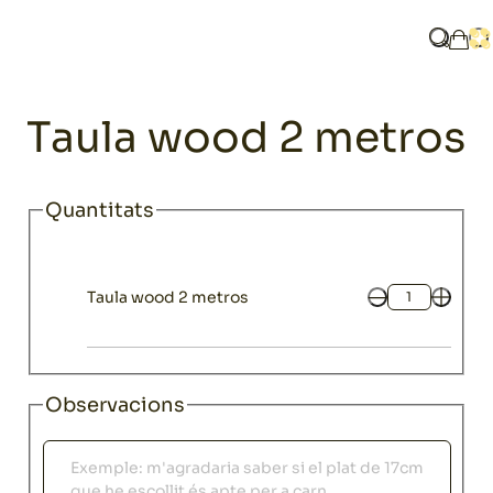
Home
Catàleg
Parament
Vaixelles i plats
Taula wood 2 met
Què bus
Ob
La m
Mobiliari
Taula wood 2 metros
Quantitats
Taula wood 2 metros
Quantitat
Observacions
Observacions