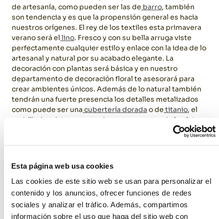
de artesanía, como pueden ser las de
barro
, también
son tendencia y es que la propensión general es hacia
nuestros orígenes.
El rey de los textiles esta primavera
verano será el
lino
. Fresco y con su bella arruga viste
perfectamente cualquier estilo y enlace con la idea de lo
artesanal y natural por su acabado elegante.
La
decoración con plantas será básica y en nuestro
departamento de decoración floral te asesorará para
crear ambientes únicos.
Además de lo natural también
tendrán una fuerte presencia los detalles metalizados
como puede ser una
cubertería dorada
o de
titanio
, el
mobiliario mixto como podemos ver en una de las fotos
y la iluminación, donde nuestro departamento
especializado en ambientación te ayudará a volar.
Esta página web usa cookies
Las cookies de este sitio web se usan para personalizar el
contenido y los anuncios, ofrecer funciones de redes
sociales y analizar el tráfico. Además, compartimos
información sobre el uso que haga del sitio web con