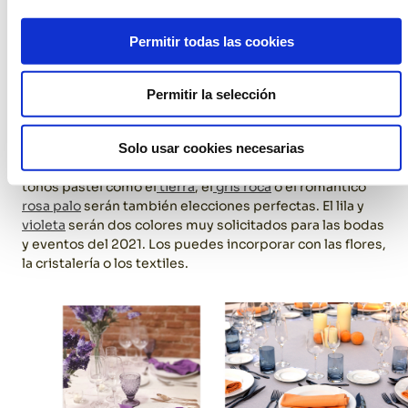
fucsia
,
amarillo
o
rojo
se pueden combinar de manera
sutil jugando con las servilletas o los
vasos de colores
,
Permitir todas las cookies
así como con la decoración floral. Colores chillones no
es, ni mucho menos, sinónimo de estridente. El
naranja
también será uno de los que más se llevarán, ya que
Permitir la selección
como el amarillo quedan genial combinado con el verde.
Tampoco hay que olvidar que después de la pandemia
Solo usar cookies necesarias
muchas parejas han optado por enlaces sencillos, de
pequeño formato e íntimos. En estas celebraciones los
tonos pastel como el
tierra
, el
gris roca
o el romántico
rosa palo
serán también elecciones perfectas.
El lila y
violeta
serán dos colores muy solicitados para las bodas
y eventos del 2021. Los puedes incorporar con las flores,
la cristalería o los textiles.