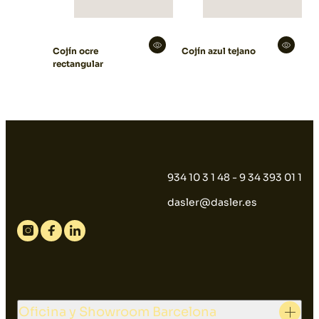
Cojín ocre
Cojín azul tejano
rectangular
934 10 3 1 48 - 9 34 393 01 1
dasler@dasler.es
Instagram
Facebook
Linkedin
Oficina y Showroom Barcelona