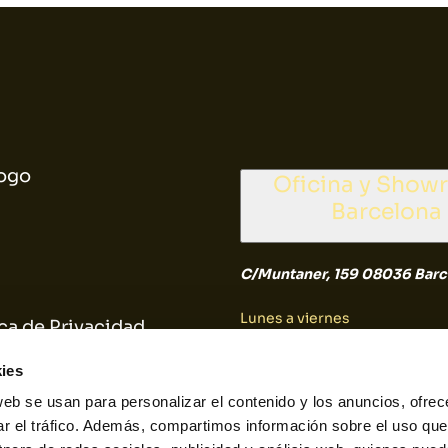
ogo
Oficina y Sho
Barcelona
C/Muntaner, 159 08036 Barc
Lunes a viernes
ica de Privacidad
9:30 a 14:30
ica de Cookies
ies
web se usan para personalizar el contenido y los anuncios, ofrec
Sábado y Domingo
ar el tráfico. Además, compartimos información sobre el uso que