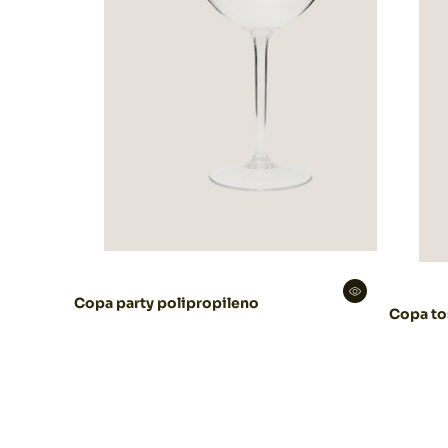
Copa party polipropileno
Copa to