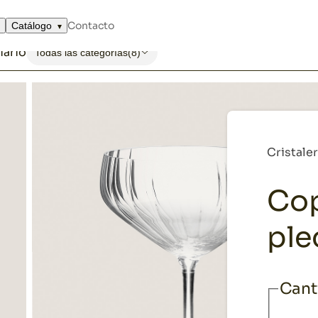
/cava plec
Contacto
Catálogo
iario
Todas las categorías
(8)
Cristaler
Cop
ple
Cant