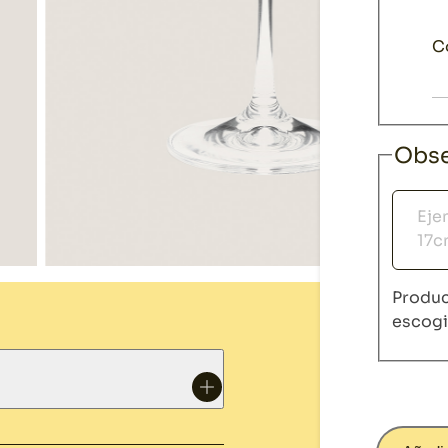
C
Obse
Obser
Produc
escog