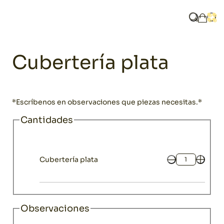
Home
Catálogo
Cuberterías
Cuberterías
Cubertería plata
¿Qué bus
Abri
Mi ces
Cuberterías
Cubertería plata
*Escríbenos en observaciones que piezas necesitas.*
Cantidades
Cubertería plata
Cantidad
Observaciones