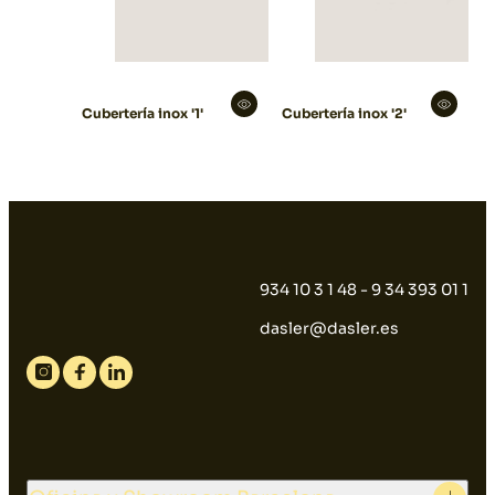
Cubertería inox '1'
Cubertería inox '2'
934 10 3 1 48 - 9 34 393 01 1
dasler@dasler.es
Instagram
Facebook
Linkedin