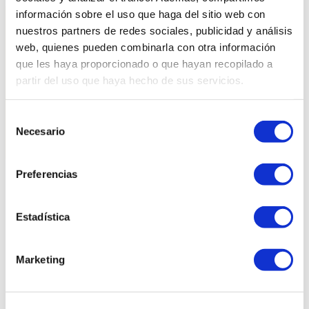
información sobre el uso que haga del sitio web con
nuestros partners de redes sociales, publicidad y análisis
web, quienes pueden combinarla con otra información
que les haya proporcionado o que hayan recopilado a
Detalle del producto
partir del uso que haya hecho de sus servicios.
Selección
Necesario
de
consentimiento
Preferencias
Productos relacionados
Estadística
Marketing