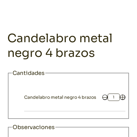
Home
Catálogo
Decoración
Candelabros y faroles
Candela
Decoración
Candelabro metal
negro 4 brazos
Cantidades
Candelabro metal negro 4 brazos
Cantidad
Observaciones