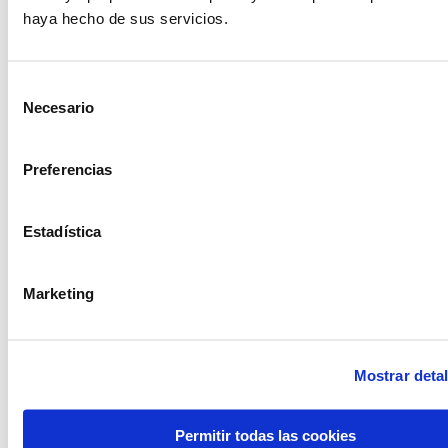
haya hecho de sus servicios.
Selección
Necesario
de
consentimiento
Preferencias
Estadística
Marketing
Candelabro cristal
Candelabro slim
ocre
negro
Mostrar detal
Permitir todas las cookies