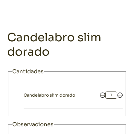
Home
Catálogo
Decoración
Candelabros y faroles
Candela
Decoración
Candelabro slim
dorado
Cantidades
Candelabro slim dorado
Cantidad
Observaciones