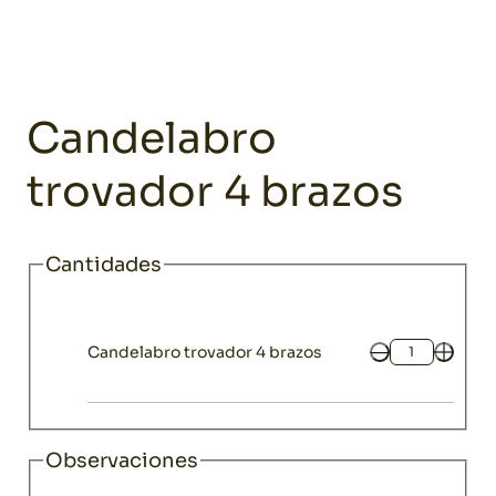
Home
Catálogo
Decoración
Candelabros y faroles
Candela
Decoración
Candelabro
trovador 4 brazos
Cantidades
Candelabro trovador 4 brazos
Cantidad
Observaciones