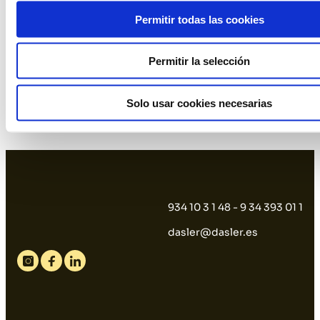
Permitir todas las cookies
Permitir la selección
Candelabro cristal
Farol rattan natural
diamante
Solo usar cookies necesarias
934 10 3 1 48 - 9 34 393 01 1
dasler@dasler.es
Instagram
Facebook
Linkedin