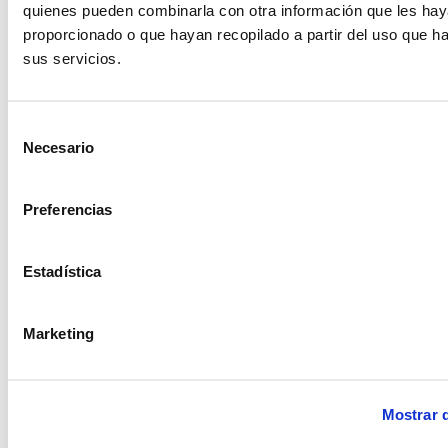
quienes pueden combinarla con otra información que les ha
proporcionado o que hayan recopilado a partir del uso que 
sus servicios.
Selección
Necesario
de
consentimiento
Candelabro cristal
Preferencias
Candelabro slim
ocre
negro
Estadística
Marketing
Mostrar d