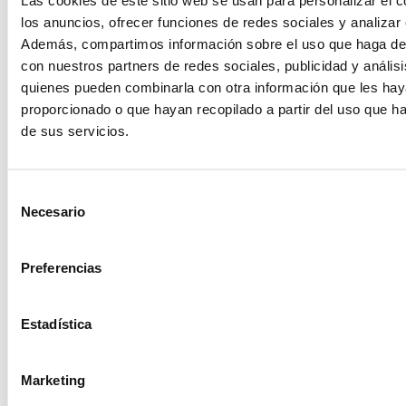
los anuncios, ofrecer funciones de redes sociales y analizar e
Además, compartimos información sobre el uso que haga del
Productos relacionados
con nuestros partners de redes sociales, publicidad y anális
quienes pueden combinarla con otra información que les ha
proporcionado o que hayan recopilado a partir del uso que 
de sus servicios.
Selección
Necesario
de
consentimiento
Preferencias
Estadística
Candelabro cristal
Candelabro slim
Marketing
ocre
negro