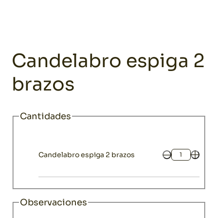
Home
Catálogo
Decoración
Candelabros y faroles
Candela
Decoración
Candelabro espiga 2
brazos
Cantidades
Candelabro espiga 2 brazos
Cantidad
Observaciones