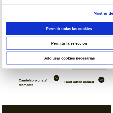
Mostrar de
Permitir todas las cookies
Permitir la selección
Solo usar cookies necesarias
Candelabro cristal
Farol rattan natural
diamante