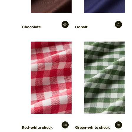
Cobalt
Chocolate
Red-white check
Green-white check