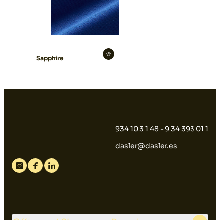
Sapphire
934 10 3 1 48 - 9 34 393 01 1
dasler@dasler.es
Instagram
Facebook
Linkedin