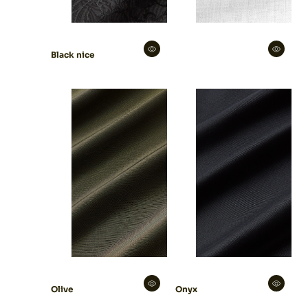
Black nice
Olive
Onyx