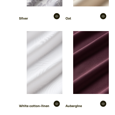
Silver
Oat
White cotton-linen
Aubergine