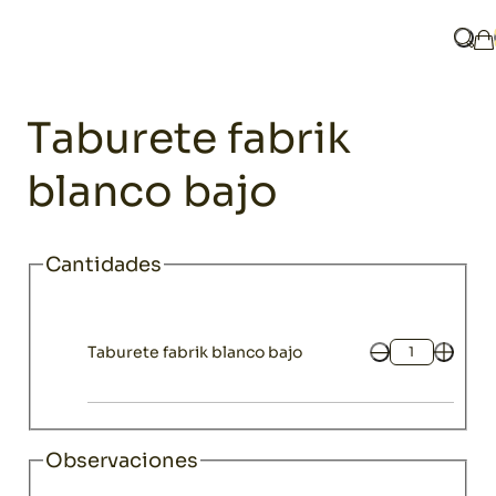
Home
Catálogo
Mobiliario
Taburetes
Taburete fabrik blan
¿Qué
M
Mobiliario
Taburete fabrik
blanco bajo
Cantidades
Taburete fabrik blanco bajo
Cantidad
Observaciones