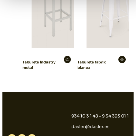
Taburete industry
Taburete fabrik
metal
blanca
934 10 3 1 48 - 9 34 393 01 1
dasler@dasler.es