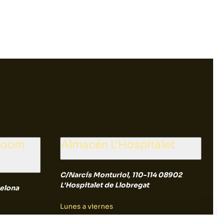
wroom
Almacén L'Hospitalet
C/Narcís Monturiol, 110-114 08902
L'Hospitalet de Llobregat
elona
Lunes a viernes