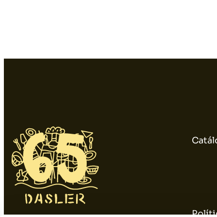
Catál
Polít