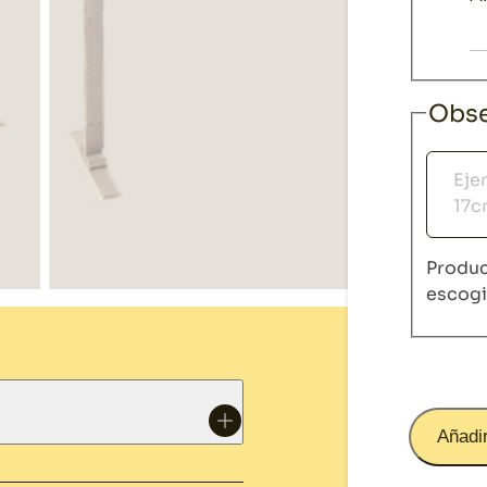
Obse
Obser
Produc
escog
Añadir