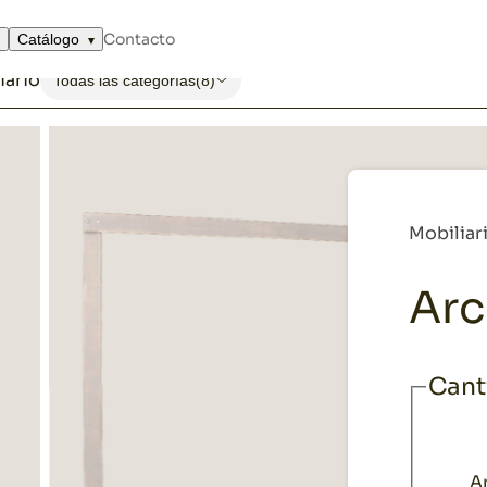
blanco
Contacto
Catálogo
iario
Todas las categorías
(8)
Mobiliar
Arc
Cant
A