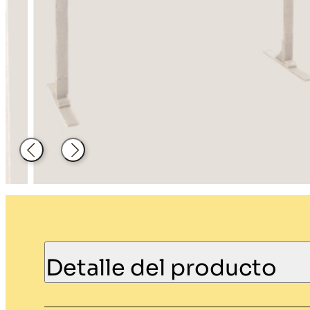
Decoración
Material de
hosteleria
Atrás
Siguiente
Detalle del producto