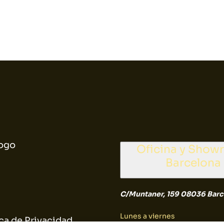
ogo
Oficina y Sho
Barcelona
C/Muntaner, 159 08036 Barc
Lunes a viernes
ica de Privacidad