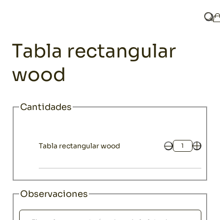
Home
Catálogo
Menaje
Bandejas y fuentes
Tabla rectangu
¿Qu
Tabla rectangular
wood
Cantidades
Tabla rectangular wood
Cantidad
Observaciones
Observaciones