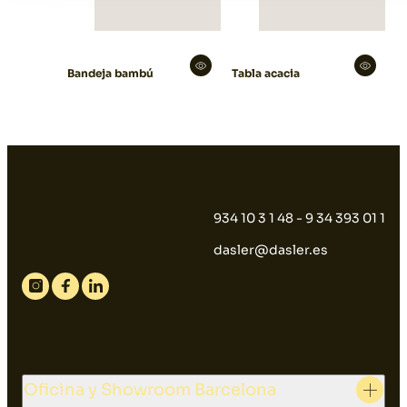
Bandeja bambú
Tabla acacia
934 10 3 1 48 - 9 34 393 01 1
dasler@dasler.es
Instagram
Facebook
Linkedin
Oficina y Showroom Barcelona