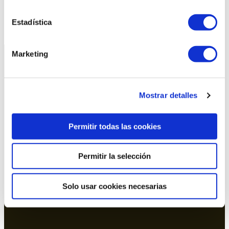
Estufa seta
Estadística
Marketing
934 10 3 1 48 - 9 34 393 01 1
Mostrar detalles
dasler@dasler.es
Permitir todas las cookies
Instagram
Facebook
Linkedin
Permitir la selección
Oficina y Showroom Barcelona
Solo usar cookies necesarias