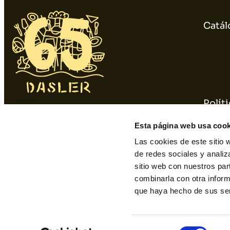
Catál
Polít
934 10 3 1 48 - 9 34 393 01 1
Polít
Esta página web usa cook
dasler@dasler.es
Las cookies de este sitio 
de redes sociales y analiz
sitio web con nuestros par
Instagram
Facebook
Linkedin
combinarla con otra inform
que haya hecho de sus ser
Selección