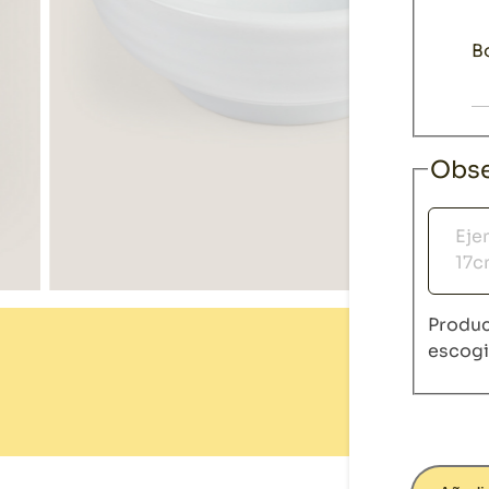
B
Obse
Obser
Produc
escog