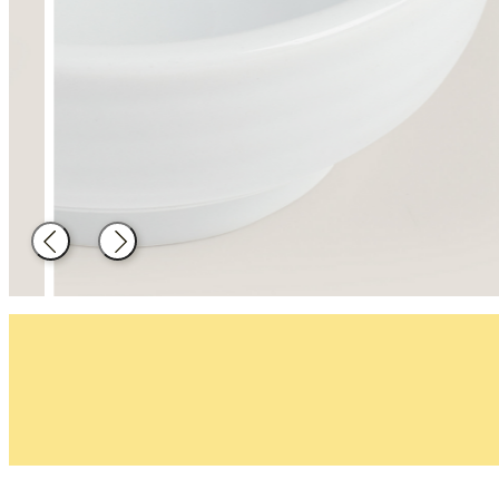
Decoración
Material de
hosteleria
Atrás
Siguiente