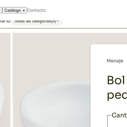
equeño
Contacto
Catálogo
iario
Todas las categorías
(8)
Menaje
Bol
pe
Cant