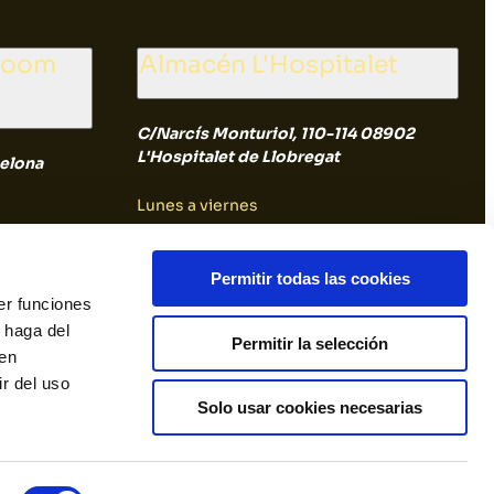
wroom
Almacén L'Hospitalet
C/Narcís Monturiol, 110-114 08902
L'Hospitalet de Llobregat
elona
Lunes a viernes
8:00 a 14:30
Permitir todas las cookies
er funciones
Sábado y Domingo
 haga del
Permitir la selección
den
Cerrado
r del uso
Solo usar cookies necesarias