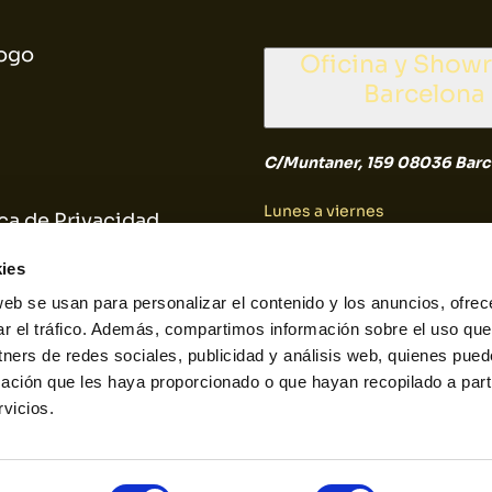
ogo
Oficina y Sho
Barcelona
C/Muntaner, 159 08036 Barc
Lunes a viernes
ica de Privacidad
9:30 a 14:30
ica de Cookies
ies
web se usan para personalizar el contenido y los anuncios, ofrec
Sábado y Domingo
ar el tráfico. Además, compartimos información sobre el uso que
tners de redes sociales, publicidad y análisis web, quienes pue
Cerrado
ación que les haya proporcionado o que hayan recopilado a parti
vicios.