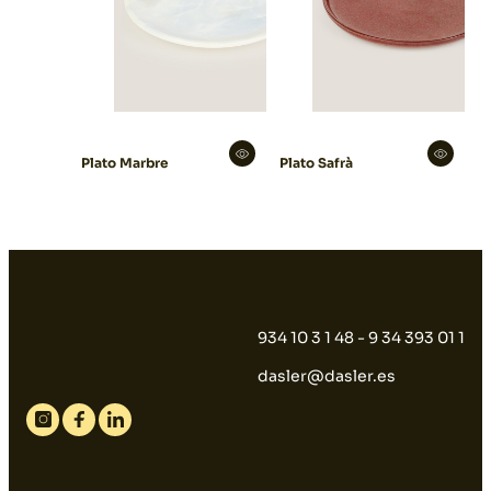
Plato Marbre
Plato Safrà
934 10 3 1 48 - 9 34 393 01 1
dasler@dasler.es
Instagram
Facebook
Linkedin