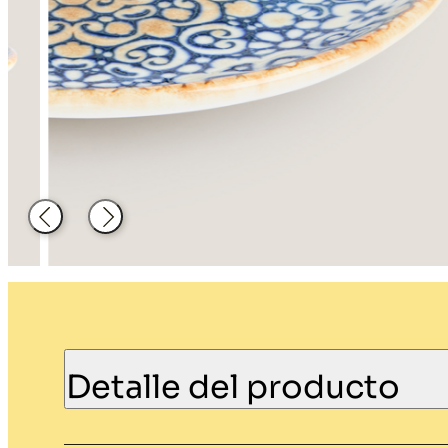
Decoración
Material de
hosteleria
Atrás
Siguiente
Detalle del producto