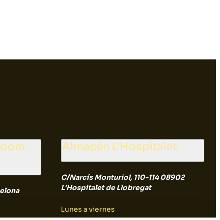
wroom
Almacén L'Hospitalet
C/Narcís Monturiol, 110-114 08902
L'Hospitalet de Llobregat
elona
Lunes a viernes