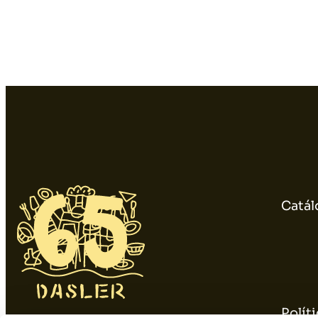
Catál
Polít