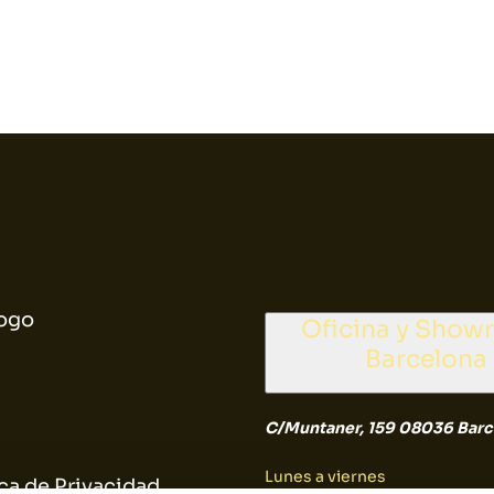
ogo
Oficina y Sho
Barcelona
C/Muntaner, 159 08036 Barc
Lunes a viernes
ica de Privacidad