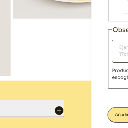
Obse
Obser
Produc
escog
Añadir