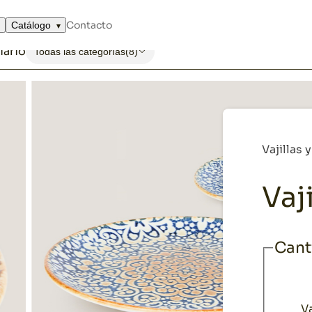
a Granada
Contacto
Catálogo
iario
Todas las categorías
(8)
Vajillas 
Vaj
Cant
V