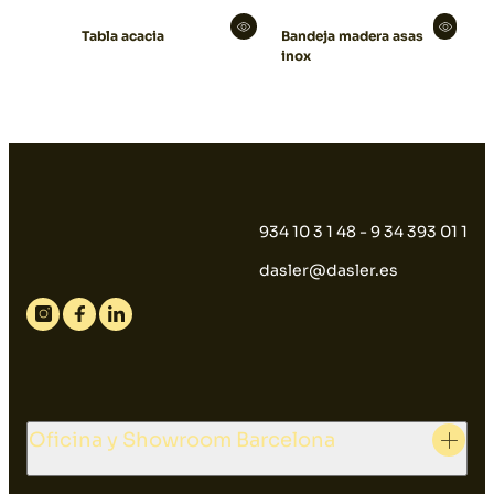
Tabla acacia
Bandeja madera asas
inox
934 10 3 1 48 - 9 34 393 01 1
dasler@dasler.es
Instagram
Facebook
Linkedin
Oficina y Showroom Barcelona